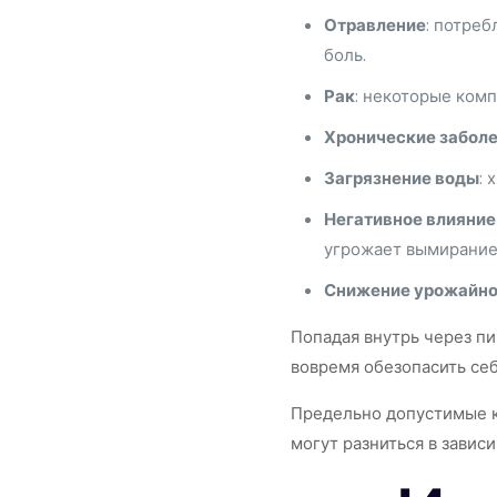
Отравление
: потреб
боль.
Рак
: некоторые ком
Хронические забол
Загрязнение воды
:
Негативное влияние
угрожает вымирание
Снижение урожайнос
Попадая внутрь через пи
вовремя обезопасить се
Предельно допустимые ко
могут разниться в завис