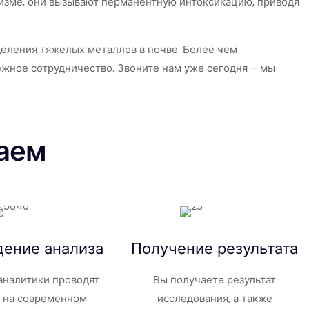
низме, они вызывают перманентную интоксикацию, приводя
деления тяжелых металлов в почве. Более чем
ежное сотрудничество. Звоните нам уже сегодня – мы
аем
дение анализа
Получение результата
налитики проводят
Вы получаете результат
з на современном
исследования, а также