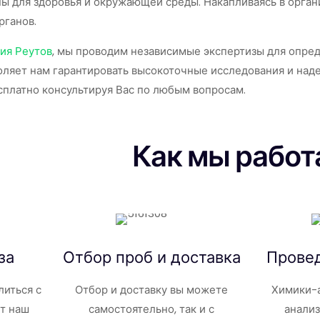
ны для здоровья и окружающей среды. Накапливаясь в орга
рганов.
ия Реутов
, мы проводим независимые экспертизы для опре
оляет нам гарантировать высокоточные исследования и над
сплатно консультируя Вас по любым вопросам.
Как мы работ
за
Отбор проб и доставка
Прове
литься с
Отбор и доставку вы можете
Химики-а
т наш
самостоятельно, так и с
анали