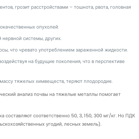
тов, грозит расстройствами – тошнота, рвота, головная
локачественных опухолей.
й нервной системы, других.
урсы, что чревато употреблением зараженной жидкости.
воздействуя на будущие поколения, что в перспективе
е массу тяжелых химвеществ, теряют плодородие.
мический анализ почвы на тяжелые металлы помогает
 составляют соответственно 50, 3, 150, 300 мг/кг. Но ПДК
льскохозяйственных угодий, лесных земель).