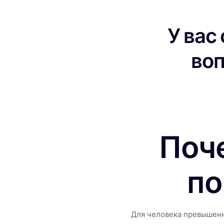
У вас
во
Поч
по
Для человека превышен