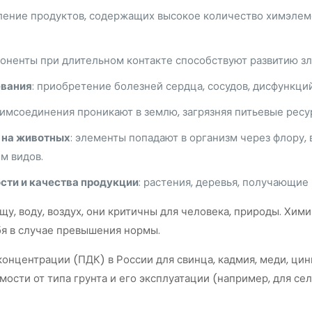
ление продуктов, содержащих высокое количество химэлемен
поненты при длительном контакте способствуют развитию з
евания
: приобретение болезней сердца, сосудов, дисфункци
 химсоединения проникают в землю, загрязняя питьевые рес
 на животных
: элементы попадают в организм через флору, 
м видов.
ти и качества продукции
: растения, деревья, получающи
щу, воду, воздух, они критичны для человека, природы. Хи
бя в случае превышения нормы.
нцентрации (ПДК) в России для свинца, кадмия, меди, цинка
имости от типа грунта и его эксплуатации (например, для се