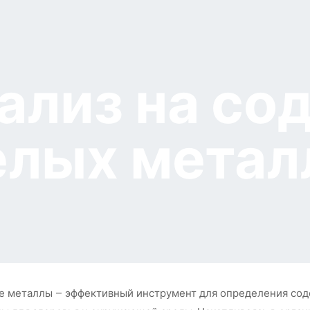
ализ на со
лых металл
е металлы – эффективный инструмент для определения содер