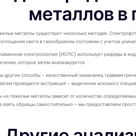
металлов в 
яжелые металлы существует несколько методик. Спектрофо
оглощения света в газообразном состоянии с учетом уника
лазменная спектроскопия (ИСПС) использует разряды в инду
ечение, которое затем анализируется.
ы другие способы – качественный химанализ, гравиметриче
затем проводится экстракция – выделение искомого специ
 на тяжелые металлы зависит от количество определяемых 
е взять образцы самостоятельно – мы предоставляем прост
Другие анали