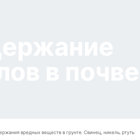
держание
ов в почве
жания вредных веществ в грунте. Свинец, никель, ртуть