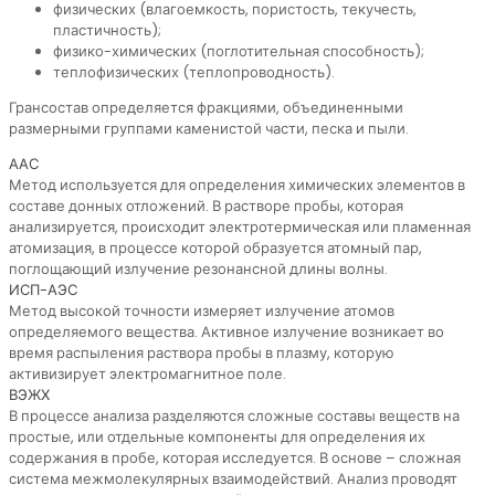
физических (влагоемкость, пористость, текучесть,
пластичность);
физико-химических (поглотительная способность);
теплофизических (теплопроводность).
Грансостав определяется фракциями, объединенными
размерными группами каменистой части, песка и пыли.
ААС
Метод используется для определения химических элементов в
составе донных отложений. В растворе пробы, которая
анализируется, происходит электротермическая или пламенная
атомизация, в процессе которой образуется атомный пар,
поглощающий излучение резонансной длины волны.
ИСП-АЭС
Метод высокой точности измеряет излучение атомов
определяемого вещества. Активное излучение возникает во
время распыления раствора пробы в плазму, которую
активизирует электромагнитное поле.
ВЭЖХ
В процессе анализа разделяются сложные составы веществ на
простые, или отдельные компоненты для определения их
содержания в пробе, которая исследуется. В основе – сложная
система межмолекулярных взаимодействий. Анализ проводят