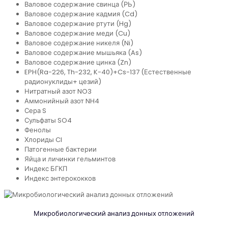
Валовое содержание свинца (РЬ)
Валовое содержание кадмия (Cd)
Валовое содержание ртути (Hg)
Валовое содержание меди (Cu)
Валовое содержание никеля (Ni)
Валовое содержание мышьяка (As)
Валовое содержание цинка (Zn)
EPH(Ra-226, Th-232, K-40)+Cs-137 (Естественные
радионуклиды+ цезий)
Нитратный азот NO3
Аммонийный азот NH4
Сера S
Сульфаты SO4
Фенолы
Хлориды CI
Патогенные бактерии
Яйца и личинки гельминтов
Индекс БГКП
Индекс энтерококков
Микробиологический анализ донных отложений